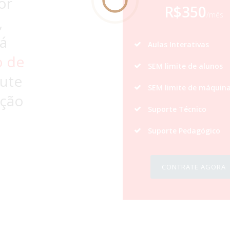
or
R$350
/mês
,
á
Aulas Interativas
o de
SEM limite de alunos
ute
SEM limite de máquin
ição
Suporte Técnico
Suporte Pedagógico
CONTRATE AGORA