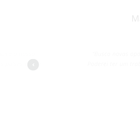
M
muito a nossa
Busco novas opor
os países e com
Poderei ter um tra