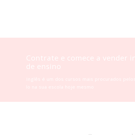
Contrate e comece a vender in
de ensino
Inglês é um dos cursos mais procurados pel
lo na sua escola hoje mesmo