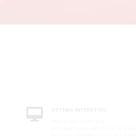
SISTEMA INTERATIVO
Seus alunos fazem aula
individualmente, permitindo ter alun
em níveis diferentes no mesmo horár