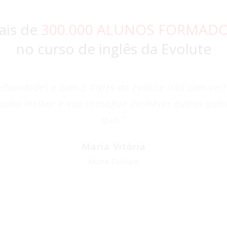
ais de
300.000 ALUNOS FORMAD
no curso de inglês da Evolute
tunidades e com o Inglês da Evolute isso com certe
balho melhor e vou conseguir conhecer outros paí
quis.
Maria Vitória
Aluna Evolute