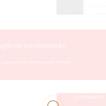
glês na sua instituição
os alunos e você também pode oferecê-
LICENCIAMENTO